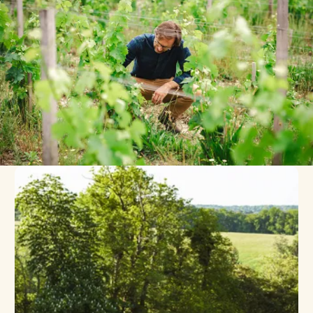
NOTRE VISION
UNE APPROCHE GLOBALE
UNE R&D PERMANENTE
UN MÉTIER EN ÉVOLUTION
NOS CLIENTS
UNE STRUCTURE PROCHE DES CLIENTS
DES CLIENTS DE TOUS HORIZONS
NOS RÉFÉRENCES
ACTUALITÉS