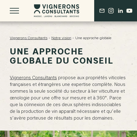
Vignerons Consultants
-
Notre vision
-
Une approche globale
UNE APPROCHE
QUI SOMMES-NOUS ?
GLOBALE DU CONSEIL
L’HÉRITAGE DERENONCOURT
DES RACINES BORDELAISES
Vignerons Consultants
propose aux propriétés viticoles
UN COLLECTIF DE TALENTS EXPÉRIMENTÉS
françaises et étrangères une expertise complète. Nous
sommes la seule société du secteur à lier viticulture et
œnologie pour une offre sur mesure et à 360°. Parce
NOS SERVICES
que la connexion de ces deux sphères indissociables
CONSEIL EN VITICULTURE & ŒNOLOGIE
de la production de vin apparaît nécessaire et qu’elle
CONSEIL EN DÉMARCHES ENVIRONNEMENTALES
s’avère porteuse de résultats pour les domaines.
PROMOTION ET COMMUNICATION
FORMATION & TRANSMISSION