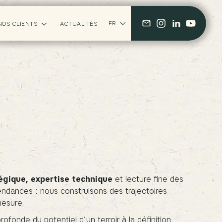
FR
NOS CLIENTS
ACTUALITÉS
FR
EN
IT
égique, expertise technique
et lecture fine des
ndances : nous construisons des trajectoires
mesure.
rofonde du potentiel d’un terroir à la définition