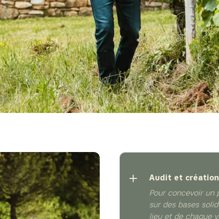
Audit et créatio
Pour concevoir un p
sur des bases soli
lieu et de chaque v