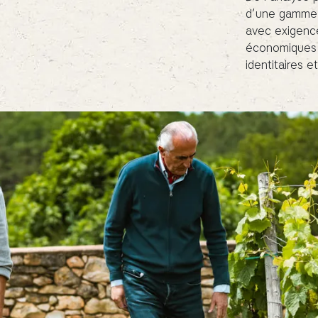
d’une gamme 
avec exigence
économiques e
identitaires e