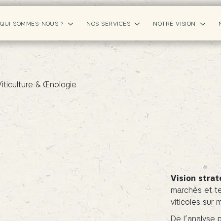
QUI SOMMES-NOUS ?
NOS SERVICES
NOTRE VISION
iticulture & Œnologie
&
Vision strat
marchés et te
viticoles sur 
De l’analyse p