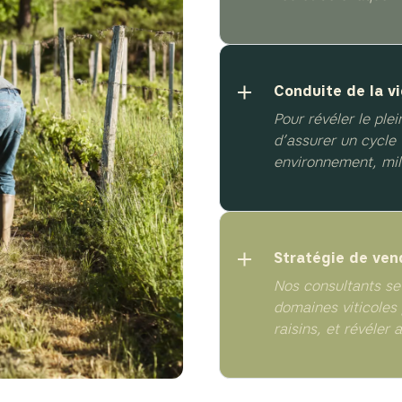
Conduite de la vi
Pour révéler le plei
d’assurer un cycle
environnement, mil
Stratégie de ve
Nos consultants se
domaines viticoles 
raisins, et révéler a