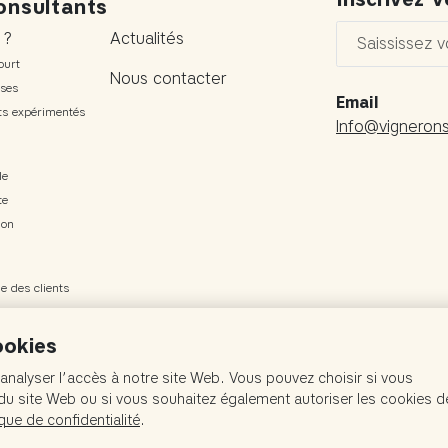
onsultants
 ?
Actualités
ourt
Nous contacter
ises
Email
nts expérimentés
Info@vigneron
le
te
ion
e des clients
 horizons
ookies
analyser l’accès à notre site Web. Vous pouvez choisir si vous
u site Web ou si vous souhaitez également autoriser les cookies d
ique de confidentialité
.
|
Mentions Légales
| Conception
Agence Tête Chercheuse
| Traduit par