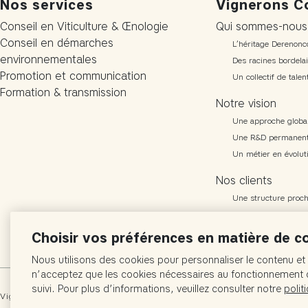
Nos services
Vignerons C
Conseil en Viticulture & Œnologie
Qui sommes-nous
Conseil en démarches
L’héritage Derenonc
environnementales
Des racines bordela
Promotion et communication
Un collectif de tale
Formation & transmission
Notre vision
Une approche globa
Une R&D permanen
Un métier en évolut
Nos clients
Une structure proch
Des clients de tous
Nos références
Choisir vos préférences en matière de c
Nous utilisons des cookies pour personnaliser le contenu et 
n’acceptez que les cookies nécessaires au fonctionnement d
suivi. Pour plus d’informations, veuillez consulter notre
polit
Vignerons Consultants © 1999-2026 |
Politiques de confidentialités