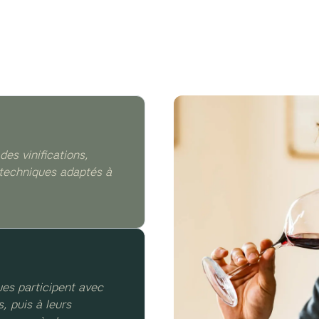
des vinifications,
 techniques adaptés à
es participent avec
, puis à leurs