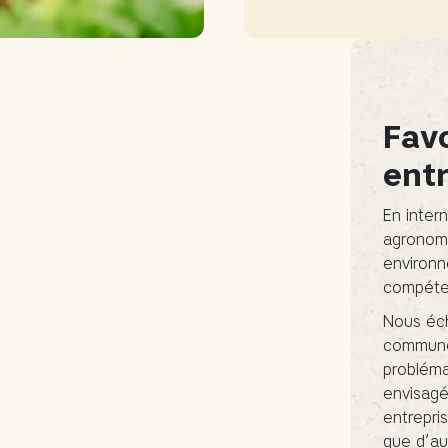
Fav
ent
En inter
agronome
environn
compéten
Nous éch
commune,
probléma
envisagé
entrepri
que d’au