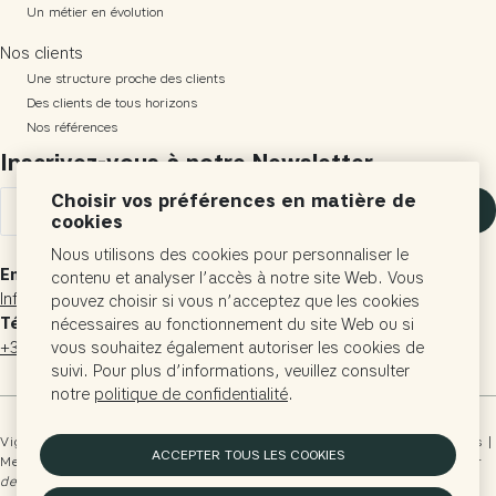
Un métier en évolution
Nos clients
Une structure proche des clients
Des clients de tous horizons
Nos références
Inscrivez-vous à notre Newsletter
Choisir vos préférences en matière de
S'inscrire
cookies
Nous utilisons des cookies pour personnaliser le
Email
contenu et analyser l’accès à notre site Web. Vous
Info@vigneronsconsultants.com
pouvez choisir si vous n’acceptez que les cookies
Téléphone
nécessaires au fonctionnement du site Web ou si
+33 (0)5 57 24 60 29
vous souhaitez également autoriser les cookies de
suivi. Pour plus d’informations, veuillez consulter
notre
politique de confidentialité
.
Vignerons Consultants © 1999-2026 |
Politiques de confidentialités
|
ACCEPTER TOUS LES COOKIES
Mentions Légales
| Conception
Agence Tête Chercheuse
| Traduit par
delcantell.com