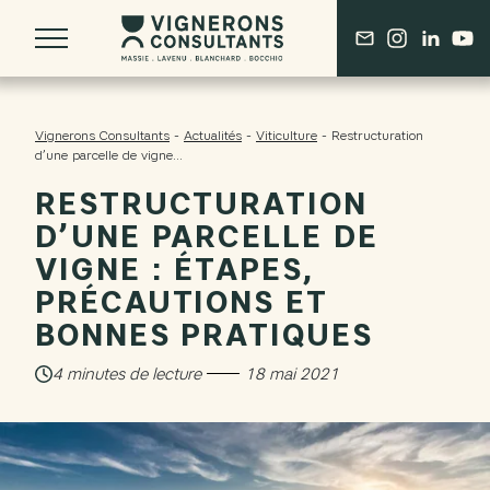
Vignerons Consultants
-
Actualités
-
Viticulture
-
Restructuration
d’une parcelle de vigne...
RESTRUCTURATION
QUI SOMMES-NOUS ?
D’UNE PARCELLE DE
L’HÉRITAGE DERENONCOURT
VIGNE : ÉTAPES,
DES RACINES BORDELAISES
PRÉCAUTIONS ET
UN COLLECTIF DE TALENTS EXPÉRIMENTÉS
BONNES PRATIQUES
NOS SERVICES
4 minutes de lecture
18 mai 2021
CONSEIL EN VITICULTURE & ŒNOLOGIE
CONSEIL EN DÉMARCHES ENVIRONNEMENTALES
PROMOTION ET COMMUNICATION
FORMATION & TRANSMISSION